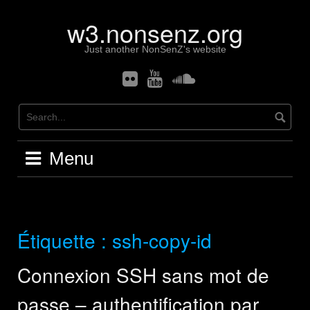
Skip
w3.nonsenz.org
to
content
Just another NonSenZ's website
Flickr
Youtube
Soundcloud
Menu
Étiquette :
ssh-copy-id
Connexion SSH sans mot de
passe – authentification par