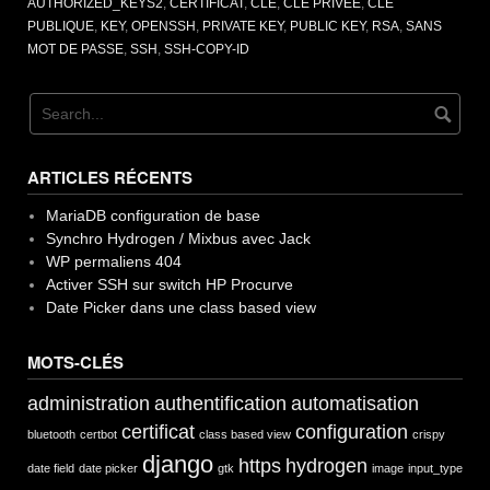
AUTHORIZED_KEYS2
,
CERTIFICAT
,
CLÉ
,
CLÉ PRIVÉE
,
CLÉ
passe
PUBLIQUE
,
KEY
,
OPENSSH
,
PRIVATE KEY
,
PUBLIC KEY
,
RSA
,
SANS
–
MOT DE PASSE
,
SSH
,
SSH-COPY-ID
authentification
par
clés »
ARTICLES RÉCENTS
MariaDB configuration de base
Synchro Hydrogen / Mixbus avec Jack
WP permaliens 404
Activer SSH sur switch HP Procurve
Date Picker dans une class based view
MOTS-CLÉS
administration
authentification
automatisation
certificat
configuration
bluetooth
certbot
class based view
crispy
django
https
hydrogen
date field
date picker
gtk
image
input_type