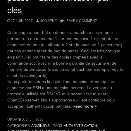
clés
17 JUIN 2007
NONSENZ
LEAVE A COMMENT
Cette page a pour but de donner la marche à suivre pour
permettre à un utilisateur 1 sur une machine 1 (client) de se
connecter en tant qu’utilisateur 2 sur la machine 2 (le serveur)
par ssh et sans taper de mot de passe. Ceci est très pratique,
en particulier pour faire des copies cryptées avec la
commande scp, avec une bonne garantie de sécurité et de
manière automatisée (dans un script bash par exemple, voir le
script de sauvegarde).
Nous parlerons dans la suite d’une machine cliente qui se
connecte par SSH à une machine serveur. La version du
protocole utilisée est SSH V2 et le serveur fait tourner
OpenSSH-server. Nous supposons qu’il est configuré pour
« Connexion
accepter l’authentification par clés.
Read more
SSH
sans
UPDATED:
2 juin 2020
mot
CATEGORIES:
ADMINSYS
TAGS:
AUTHENTIFICATION
,
de