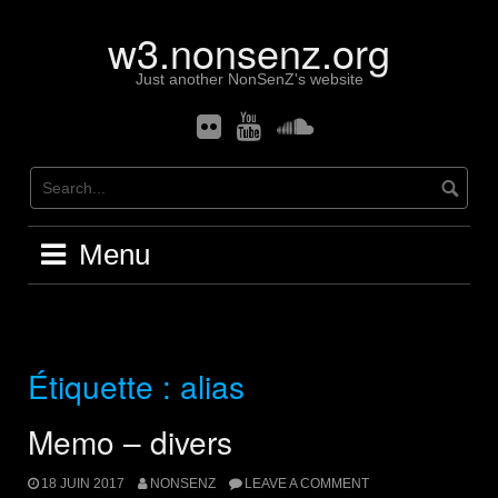
Skip
w3.nonsenz.org
to
content
Just another NonSenZ's website
Flickr
Youtube
Soundcloud
Menu
Étiquette :
alias
Memo – divers
18 JUIN 2017
NONSENZ
LEAVE A COMMENT