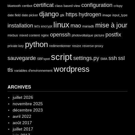
certificat
configuration
bluetooth
certbot
class based view
crispy
django
https
hydrogen
date field
date picker
gtk
image
input_type
linux
mise à jour
installation
mao
let's encrypt
mariadb
openssh
postfix
mixbus
mixed content
nginx
photovoltaïque
picture
python
private key
redimentionner
resize
reverse-proxy
script
sauvegarde
settings.py
ssh
ssl
SBFspot
SMA
wordpress
tls
variables d'environnement
ARCHIVES
juillet 2026
novembre 2025
décembre 2023
avril 2022
août 2017
juillet 2017