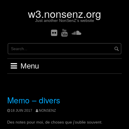
Skip
w3.nonsenz.org
to
content
Just another NonSenZ's website
Flickr
Youtube
Soundcloud
Menu
Memo – divers
18 JUIN 2017
NONSENZ
Des notes pour moi, de choses que j’oublie souvent.