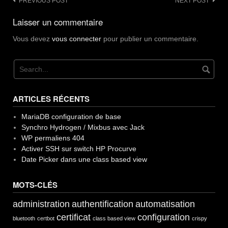
Post
PREVIOUS POST
NEXT POST
navigation
Laisser un commentaire
Vous devez
vous connecter
pour publier un commentaire.
ARTICLES RÉCENTS
MariaDB configuration de base
Synchro Hydrogen / Mixbus avec Jack
WP permaliens 404
Activer SSH sur switch HP Procurve
Date Picker dans une class based view
MOTS-CLÉS
administration
authentification
automatisation
certificat
configuration
bluetooth
certbot
class based view
crispy