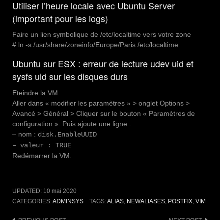
Utiliser l’heure locale avec Ubuntu Server
(important pour les logs)
Faire un lien symbolique de /etc/localtime vers votre zone
# ln -s /usr/share/zoneinfo/Europe/Paris /etc/localtime
Ubuntu sur ESX : erreur de lecture udev uid et
sysfs uid sur les disques durs
Eteindre la VM.
Aller dans « modifier les paramètres » > onglet Options >
Avancé > Général > Cliquer sur le bouton « Paramètres de
configuration ». Puis ajoute une ligne :
– nom :
disk.EnableUUID
– valeur : TRUE
Redémarrer la VM.
UPDATED:
10 mai 2020
CATEGORIES:
ADMINSYS
TAGS:
ALIAS
,
NEWALIASES
,
POSTFIX
,
VIM