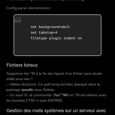
Config perso /etc/vim/vimrc :
set background=dark

set tabstop=4

filetype plugin indent on
Fichiers foireux
Supprimer les ^M à la fin des lignes d’un fichier sans doute
édité sous win ?
– Utiliser dos2unix. Ce petit prog est bien planqué dans le
package
sysutils
sous Debian.
– Ou sous VI, la commande
:%s/`^M//
où ^M est obtenu avec
les touches CTRL+v puis ENTREE
Gestion des mails systèmes sur un serveur avec