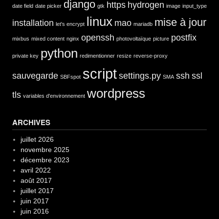
django
https
hydrogen
date field
date picker
gtk
image
input_type
linux
mise à jour
installation
mao
let's encrypt
mariadb
openssh
postfix
mixbus
mixed content
nginx
photovoltaïque
picture
python
private key
redimentionner
resize
reverse-proxy
script
sauvegarde
settings.py
ssh
ssl
SBFspot
SMA
wordpress
tls
variables d'environnement
ARCHIVES
juillet 2026
novembre 2025
décembre 2023
avril 2022
août 2017
juillet 2017
juin 2017
juin 2016