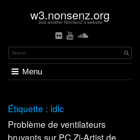
Skip
w3.nonsenz.org
to
content
Just another NonSenZ's website
Flickr
Youtube
Soundcloud
Menu
Étiquette :
ldlc
Problème de ventilateurs
bruyants sur PC Zi-Artist de