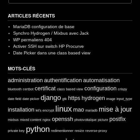
de
chez
ARTICLES RÉCENTS
LDLC
(avril
MariaDB configuration de base
2015) »
Synchro Hydrogen / Mixbus avec Jack
WP permaliens 404
Activer SSH sur switch HP Procurve
Date Picker dans une class based view
MOTS-CLÉS
administration
authentification
automatisation
certificat
configuration
bluetooth
certbot
class based view
crispy
django
https
hydrogen
date field
date picker
gtk
image
input_type
linux
mise à jour
installation
mao
let's encrypt
mariadb
openssh
postfix
mixbus
mixed content
nginx
photovoltaïque
picture
python
private key
redimentionner
resize
reverse-proxy