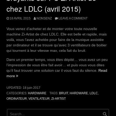
chez LDLC (avril 2015)
18 AVRIL 2015
NONSENZ
LEAVE A COMMENT
Vous venez d’acheter et de monter votre toute nouvelle
machine Zi-Artist de chez LDLC. Elle est belle et rapide, mais
voilà, vous l’avez achetée pour faire de la musique assistée
par ordinateur et il se trouve qu’avec 3 ventillateurs de boitier
qui tournent à leur vitesse max, cela fait du bruit.
Dans un premier temps, vous êtes dépité… vous avez un peu
l’impression de vous être fait avoir… et puis vous vous dites
qu’il faut trouver une solution car il vous faut du silence.
Read
« Problème
more
de
ventilateurs
UPDATED:
18 juin 2017
bruyants
CATEGORIES:
HARDWARE
TAGS:
BRUIT
,
HARDWARE
,
LDLC
,
sur
ORDINATEUR
,
VENTILATEUR
,
ZI-ARTIST
PC
Zi-
Artist