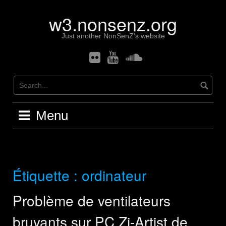
Skip
w3.nonsenz.org
to
content
Just another NonSenZ's website
Flickr
Youtube
Soundcloud
Menu
Étiquette :
ordinateur
Problème de ventilateurs
bruyants sur PC Zi-Artist de