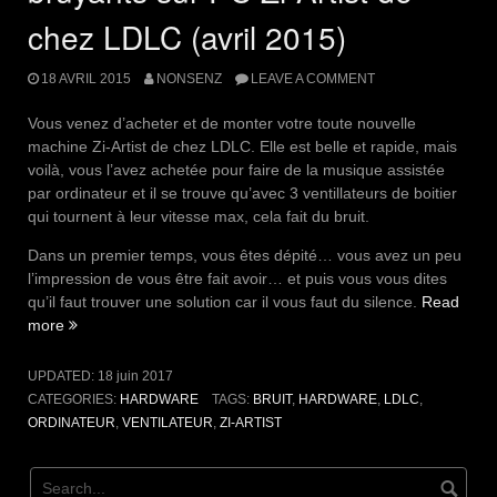
chez LDLC (avril 2015)
18 AVRIL 2015
NONSENZ
LEAVE A COMMENT
Vous venez d’acheter et de monter votre toute nouvelle
machine Zi-Artist de chez LDLC. Elle est belle et rapide, mais
voilà, vous l’avez achetée pour faire de la musique assistée
par ordinateur et il se trouve qu’avec 3 ventillateurs de boitier
qui tournent à leur vitesse max, cela fait du bruit.
Dans un premier temps, vous êtes dépité… vous avez un peu
l’impression de vous être fait avoir… et puis vous vous dites
qu’il faut trouver une solution car il vous faut du silence.
Read
« Problème
more
de
ventilateurs
UPDATED:
18 juin 2017
bruyants
CATEGORIES:
HARDWARE
TAGS:
BRUIT
,
HARDWARE
,
LDLC
,
sur
ORDINATEUR
,
VENTILATEUR
,
ZI-ARTIST
PC
Zi-
Artist