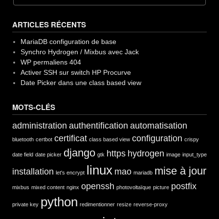
de
chez
ARTICLES RÉCENTS
LDLC
(avril
MariaDB configuration de base
2015) »
Synchro Hydrogen / Mixbus avec Jack
WP permaliens 404
Activer SSH sur switch HP Procurve
Date Picker dans une class based view
MOTS-CLÉS
administration
authentification
automatisation
certificat
configuration
bluetooth
certbot
class based view
crispy
django
https
hydrogen
date field
date picker
gtk
image
input_type
linux
mise à jour
installation
mao
let's encrypt
mariadb
openssh
postfix
mixbus
mixed content
nginx
photovoltaïque
picture
python
private key
redimentionner
resize
reverse-proxy